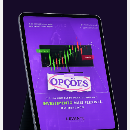
Voz de prisão na CPI da Covid-
19
A CPI (Comissão Parlamentar de
Inquérito) da Covid-19 segue com ânimos
acalorados no Senado Federal. Nesta
quarta-feira (7), houve a primeira prisão
em flagrante determinada
Leia mais
08/07/2021