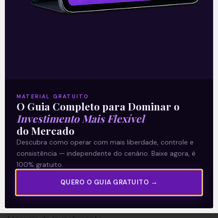
A Levante
Sobre nós
MATERIAL GRATUITO
O Guia Completo para Dominar o
Termos e Condições
Investimento Mais Flexível
Política de Privacidade
do Mercado
Descubra como operar com mais liberdade, controle e
Explore
consistência — independente do cenário. Baixe agora, é
100% gratuito.
Artigos
QUERO O GUIA GRATUITO →
E Eu Com Isso?
Vídeos no Youtube