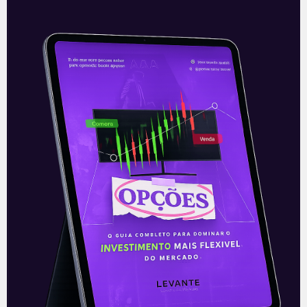
Rejeição da PEC
A Câmara dos Deputados votou e
rejeitou, na noite desta terça-feira (11), a
Proposta de Emenda à Constituição
135/2019, que trata da implementação do
voto
Leia mais
11/08/2021