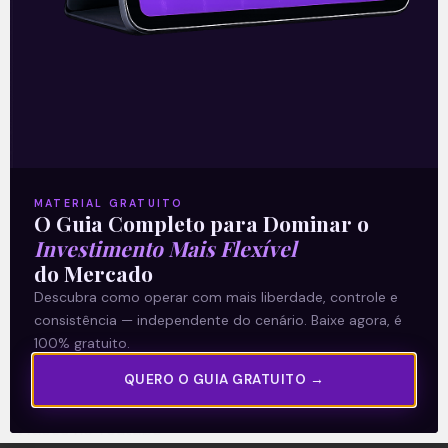
A Levante
Sobre nós
MATERIAL GRATUITO
O Guia Completo para Dominar o
Termos e Condições
Investimento Mais Flexível
Política de Privacidade
do Mercado
Descubra como operar com mais liberdade, controle e
consistência — independente do cenário. Baixe agora, é
Explore
100% gratuito.
Artigos
QUERO O GUIA GRATUITO →
E Eu Com Isso?
Vídeos no Youtube