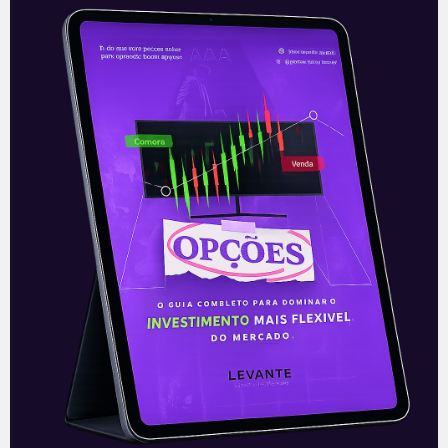
Destaque da CCR na Infra
Week
Nesta quarta-feira (7) foi iniciada a Infra
Week, como foi batizada a série de leilões
para o setor de infraestrutura no
intervalo de 7 a
Leia mais
08/04/2021