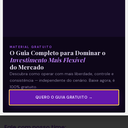
A Levante
Sobre nós
Termos e Condições
MATERIAL GRATUITO
O Guia Completo para Dominar o
Política de Privacidade
Investimento Mais Flexível
do Mercado
Explore
Descubra como operar com mais liberdade, controle e
consistência — independente do cenário. Baixe agora, é
Artigos
100% gratuito.
E Eu Com Isso?
QUERO O GUIA GRATUITO →
Vídeos no Youtube
Manuais de Investimento
Fale com nosso time: