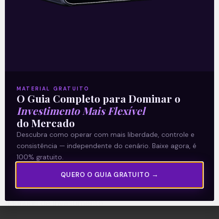
A Levante
Sobre nós
MATERIAL GRATUITO
Termos e Condições
O Guia Completo para Dominar o
Política de Privacidade
Investimento Mais Flexível
do Mercado
Descubra como operar com mais liberdade, controle e
Explore
consistência — independente do cenário. Baixe agora, é
Artigos
100% gratuito.
E Eu Com Isso?
QUERO O GUIA GRATUITO →
Vídeos no Youtube
Manuais de Investimento