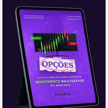
Via adquire três startups
A Via S.A. (VIIA3), antiga Via Varejo,
anunciou na tarde da quarta-feira (08), a
realização de três investimentos
minoritários, através de sua subsidiária
Cnova Comércio
Leia mais
09/09/2021