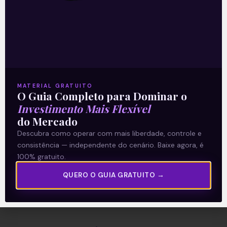
A Levante
Sobre nós
Termos e Condições
MATERIAL GRATUITO
O Guia Completo para Dominar o
Política de Privacidade
Investimento Mais Flexível
do Mercado
Explore
Descubra como operar com mais liberdade, controle e
consistência — independente do cenário. Baixe agora, é
Artigos
100% gratuito.
E Eu Com Isso?
QUERO O GUIA GRATUITO →
Vídeos no Youtube
Manuais de Investimento