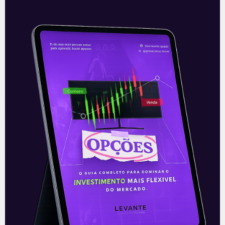
Mercado brasileiro tem
segundo melhor fechamento
da história
A última semana de maio começou com
forte alta no Ibovespa, principal índice de
ações do mercado brasileiro, que
recuperou os 124 mil pontos, fechando
Leia mais
24/05/2021