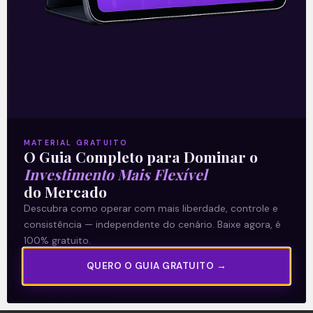
A Levante
Sobre nós
MATERIAL GRATUITO
O Guia Completo para Dominar o
Termos e Condições
Investimento Mais Flexível
Política de Privacidade
do Mercado
Descubra como operar com mais liberdade, controle e
consistência — independente do cenário. Baixe agora, é
Explore
100% gratuito.
Artigos
QUERO O GUIA GRATUITO →
E Eu Com Isso?
Vídeos no Youtube