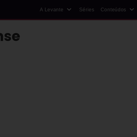
A Levante
Séries
Conteúdos
nse