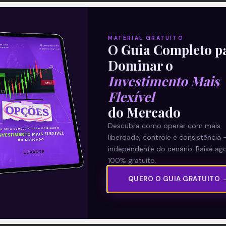
MATERIAL GRATUITO
O Guia Completo p
Dominar o
Investimento Mais
Flexível
do Mercado
Descubra como operar com mais
liberdade, controle e consistência 
independente do cenário. Baixe ago
100% gratuito.
QUERO O GUIA GRATUITO 