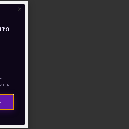
ara
—
ra, é
→