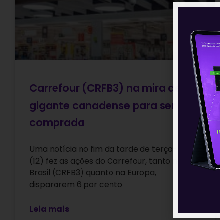
Carrefour (CRFB3) na mira de
gigante canadense para ser
comprada
Uma notícia no fim da tarde de terça-feira
(12) fez as ações do Carrefour, tanto no
Brasil (CRFB3) quanto na Europa,
dispararem 6 por cento
Leia mais