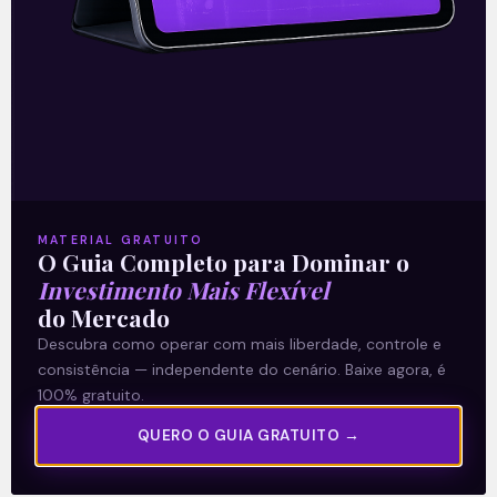
04/06/2018
A Levante
MATERIAL GRATUITO
Sobre nós
O Guia Completo para Dominar o
Investimento Mais Flexível
Termos e Condições
do Mercado
Política de Privacidade
Descubra como operar com mais liberdade, controle e
consistência — independente do cenário. Baixe agora, é
Explore
100% gratuito.
Artigos
QUERO O GUIA GRATUITO →
E Eu Com Isso?