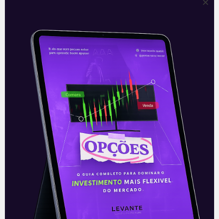
As vantagens competitivas
(ou porque tamanho é
documento)
Nesta coluna, continuarei a falar sobre
vantagens competitivas das empresas
utilizando o conceito de Moat (fosso de
castelo), que na verdade é uma
metáfora…
Leia mais