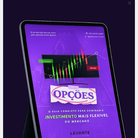
Valor de mercado da Apple
chega a US$ 3 trilhões
A Apple (AAPL), uma das maiores
empresas mundiais de tecnologia,
alcançou nesta segunda-feira (03) um
marco histórico para a companhia. Em
meio ao pregão, a
Leia mais