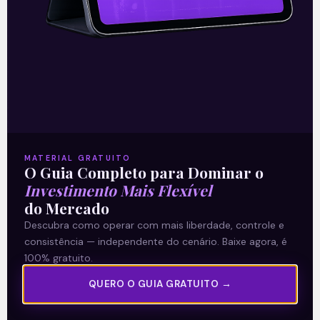
04/01/2022
A Levante
MATERIAL GRATUITO
Sobre nós
O Guia Completo para Dominar o
Investimento Mais Flexível
Termos e Condições
do Mercado
Política de Privacidade
Descubra como operar com mais liberdade, controle e
consistência — independente do cenário. Baixe agora, é
Explore
100% gratuito.
QUERO O GUIA GRATUITO →
Artigos
E Eu Com Isso?