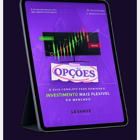
Valor da marca
Quanto mais forte for o poder de marca,
maior será a disposição do cliente em
pagar mais por determinado produto. A
imagem da marca deve ser protegida…
Leia mais
11/06/2018