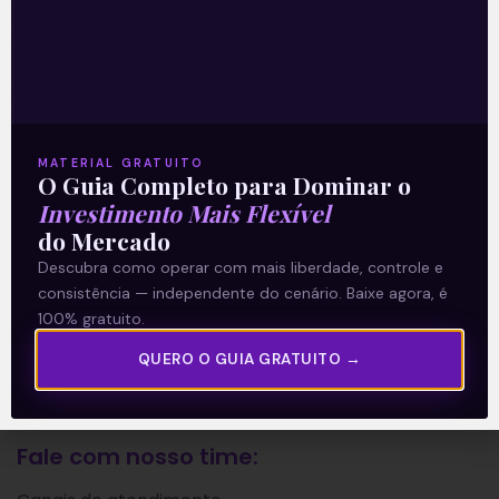
A Levante
Sobre nós
Termos e Condições
Política de Privacidade
MATERIAL GRATUITO
O Guia Completo para Dominar o
Investimento Mais Flexível
Explore
do Mercado
Descubra como operar com mais liberdade, controle e
Artigos
consistência — independente do cenário. Baixe agora, é
E Eu Com Isso?
100% gratuito.
Vídeos no Youtube
QUERO O GUIA GRATUITO →
Manuais de Investimento
Fale com nosso time: