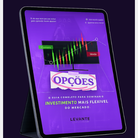
Vale anuncia dividendo
extraordinário
A Vale (VALE3), uma das maiores
mineradoras do mundo, anunciou na
noite desta quinta-feira (16), dividendos
extraordinários de saltar os olhos. O valor
anunciado é
Leia mais
17/09/2021