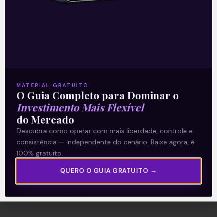
A Levante
Sobre nós
Termos e Condições
MATERIAL GRATUITO
O Guia Completo para Dominar o
Política de Privacidade
Investimento Mais Flexível
do Mercado
Explore
Descubra como operar com mais liberdade, controle e
consistência — independente do cenário. Baixe agora, é
Artigos
100% gratuito.
E Eu Com Isso?
QUERO O GUIA GRATUITO →
Vídeos no Youtube
Manuais de Investimento