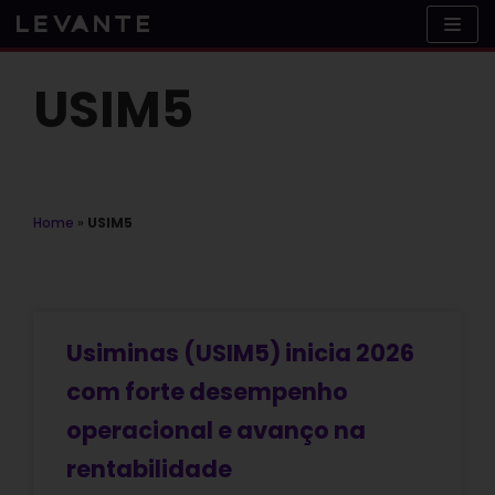
Skip
to
content
USIM5
Home
»
USIM5
Usiminas (USIM5) inicia 2026
com forte desempenho
operacional e avanço na
rentabilidade