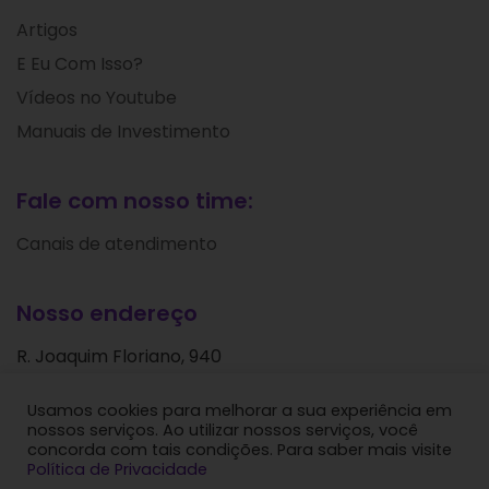
Artigos
E Eu Com Isso?
Vídeos no Youtube
Manuais de Investimento
Fale com nosso time:
Canais de atendimento
Nosso endereço
R. Joaquim Floriano, 940
Itaim Bibi
Usamos cookies para melhorar a sua experiência em
São Paulo - SP
nossos serviços. Ao utilizar nossos serviços, você
CEP: 04534-004
concorda com tais condições. Para saber mais visite
Política de Privacidade