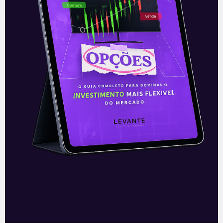
Vale e Petrobras seguram
Ibovespa
Mercado Local → Ibovespa 104.781
pontos -0,04% O pregão foi negativo
principalmente para as varejistas e
construtoras, por fatores que podem
afetar negativamente o consumo,
Leia mais
08/11/2021