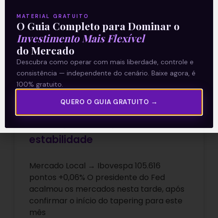
ARTIGOS
MATERIAL GRATUITO
O Guia Completo para Dominar o
Investimento Mais Flexível
do Mercado
Descubra como operar com mais liberdade, controle e
consistência — independente do cenário. Baixe agora, é
100% gratuito.
QUERO O GUIA GRATUITO →
Ibovespa fecha próximo à
estabilidade
Mercado Local → Ibovespa 105.616
pontos +0,06% O presidente do Fed
acalmou os mercados nesta tarde, após
confirmar o início do tapering para este
mês