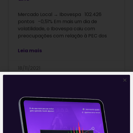
Mercado Local → Ibovespa 102.426
pontos -0,51% Em mais um dia de
volatilidade, o Ibovespa caiu com
preocupações com relação à PEC dos
Leia mais
18/11/2021
ARTIGOS