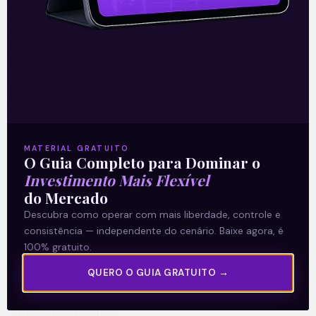
28/12/2021
A Levante
MATERIAL GRATUITO
Sobre nós
O Guia Completo para Dominar o
Termos e Condições
Investimento Mais Flexível
do Mercado
Política de Privacidade
Descubra como operar com mais liberdade, controle e
consistência — independente do cenário. Baixe agora, é
Explore
100% gratuito.
Artigos
QUERO O GUIA GRATUITO →
E Eu Com Isso?
Vídeos no Youtube