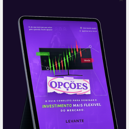
Positivo vence licitação para
urnas eletrônicas
A Positivo Tecnologia (POSI3) foi
confirmada como empresa vencedora
do processo licitatório aberto pelo TSE
(Tribunal Superior Eleitoral) para
produção e fornecimento de urnas
eletrônicas.
Leia mais