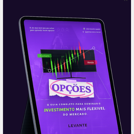
UnitedHealth procura
comprador para a Amil Saúde
A gigante de saúde americana,
UnitedHealth (UHS) está negociando a
venda do controle da Amil dez anos após
sua aquisição, com o intuito de reduzir
Leia mais
14/01/2022