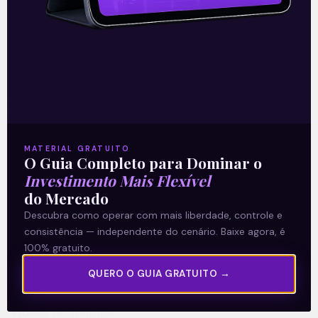
A Levante
Sobre nós
MATERIAL GRATUITO
O Guia Completo para Dominar o
Termos e Condições
Investimento Mais Flexível
Política de Privacidade
do Mercado
Descubra como operar com mais liberdade, controle e
consistência — independente do cenário. Baixe agora, é
Explore
100% gratuito.
Artigos
QUERO O GUIA GRATUITO →
E Eu Com Isso?
Vídeos no Youtube