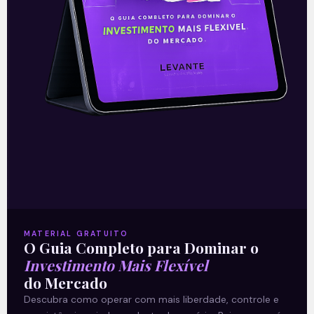
Leia mais
24/09/2019
E EU COM ISSO
MATERIAL GRATUITO
O Guia Completo para Dominar o
Investimento Mais Flexível
Banco do Brasil (BBSA3):
do Mercado
parceria com o banco suíço
Descubra como operar com mais liberdade, controle e