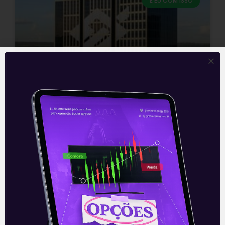
E EU COM ISSO
Banco do Brasil (BBAS3):
parceria com o banco UBS
Warburg – 24/09
Banco do Brasil (BBAS3) – Memorando de
parceria com o banco UBS Warburg O
Banco do Brasil (BBAS3) e o banco suíço
UBS Warburg anunciaram