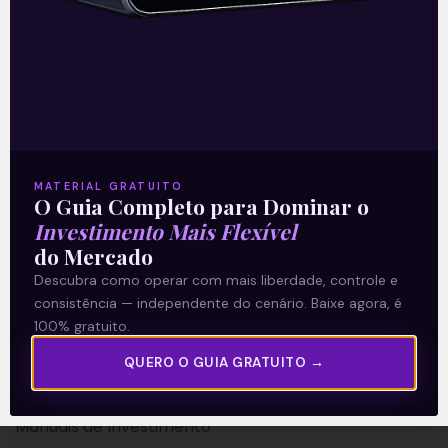
A Levante
Sobre nós
MATERIAL GRATUITO
Termos e Condições
O Guia Completo para Dominar o
Investimento Mais Flexível
Política de Privacidade
do Mercado
Descubra como operar com mais liberdade, controle e
Explore
consistência — independente do cenário. Baixe agora, é
100% gratuito.
Artigos
E Eu Com Isso?
QUERO O GUIA GRATUITO →
Vídeos no Youtube
Manuais de Investimento