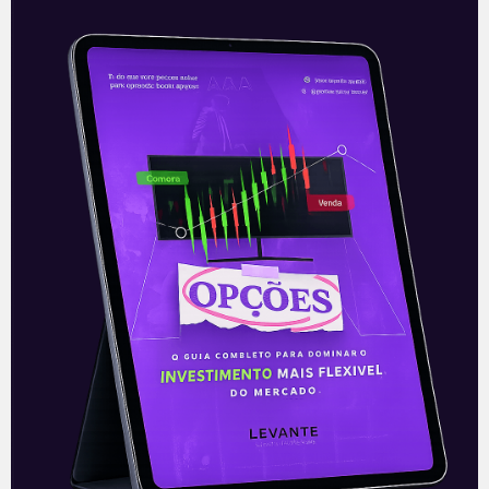
Uber: Decisão em prol dos
trabalhadores
Na última sexta-feira (20), um juiz lotado
no estado da Califórnia (EUA) afirmou
que a decisão judicial de novembro de
2020, que permitiu à Uber
Leia mais
23/08/2021