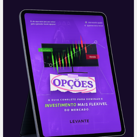
Uber: Decisão em prol dos
trabalhadores
Na última sexta-feira (20), um juiz lotado
no estado da Califórnia (EUA) afirmou
que a decisão judicial de novembro de
2020, que permitiu à Uber
Leia mais
23/08/2021