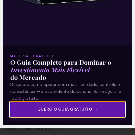
A Levante
Sobre nós
MATERIAL GRATUITO
Termos e Condições
O Guia Completo para Dominar o
Investimento Mais Flexível
Política de Privacidade
do Mercado
Descubra como operar com mais liberdade, controle e
Explore
consistência — independente do cenário. Baixe agora, é
100% gratuito.
Artigos
E Eu Com Isso?
QUERO O GUIA GRATUITO →
Vídeos no Youtube
Manuais de Investimento