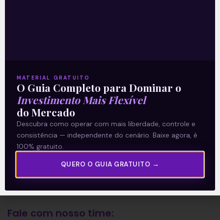
A Levante
Sobre nós
Termos e Condições
MATERIAL GRATUITO
Política de Privacidade
O Guia Completo para Dominar o
Investimento Mais Flexível
do Mercado
Explore
Descubra como operar com mais liberdade, controle e
consistência — independente do cenário. Baixe agora, é
Artigos
100% gratuito.
E Eu Com Isso?
QUERO O GUIA GRATUITO →
Vídeos no Youtube
Manuais de Investimento
Fale com nosso time: