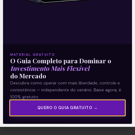
A Levante
Sobre nós
MATERIAL GRATUITO
Termos e Condições
O Guia Completo para Dominar o
Política de Privacidade
Investimento Mais Flexível
do Mercado
Descubra como operar com mais liberdade, controle e
Explore
consistência — independente do cenário. Baixe agora, é
Artigos
100% gratuito.
E Eu Com Isso?
QUERO O GUIA GRATUITO →
Vídeos no Youtube
Manuais de Investimento