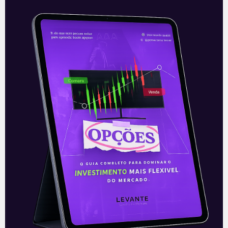
Tupy adquire Teksid
Nesta quinta-feira (1), logo antes da
abertura do mercado, a Tupy (TUPY3)
anunciou a aquisição da operação da
Teksid, companhia com presença global,
em Brasil
Leia mais
02/07/2021