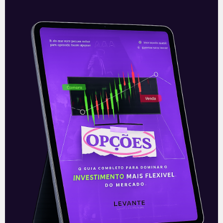
Unifique (FIQE3) anuncia mais
três aquisições
A provedora de serviços de internet,
Unifique (FIQE3), anunciou via fato
relevante a celebração de contrato de
compra de 3 provedores de internet e
ativos
Leia mais
01/10/2021