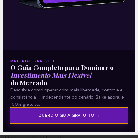
A Levante
Sobre nós
MATERIAL GRATUITO
O Guia Completo para Dominar o
Termos e Condições
Investimento Mais Flexível
Política de Privacidade
do Mercado
Descubra como operar com mais liberdade, controle e
Explore
consistência — independente do cenário. Baixe agora, é
100% gratuito.
Artigos
QUERO O GUIA GRATUITO →
E Eu Com Isso?
Vídeos no Youtube