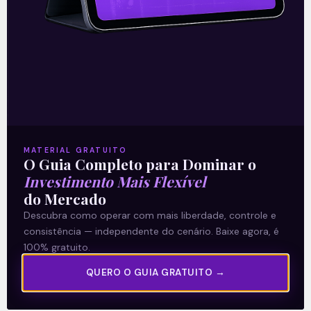
29/07/2021
A Levante
MATERIAL GRATUITO
Sobre nós
O Guia Completo para Dominar o
Investimento Mais Flexível
Termos e Condições
do Mercado
Política de Privacidade
Descubra como operar com mais liberdade, controle e
consistência — independente do cenário. Baixe agora, é
Explore
100% gratuito.
Artigos
QUERO O GUIA GRATUITO →
E Eu Com Isso?