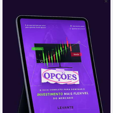
Fundo Multimercado da XP
com AstraZeneca e Moderna
na carteira estreia hoje, 29
A importância de empresas que estejam
na linha de frente da saúde é,
atualmente, inegável. Ao menos, a
pandemia da Covid-19 serviu para
demonstrar-nos isto:
Leia mais