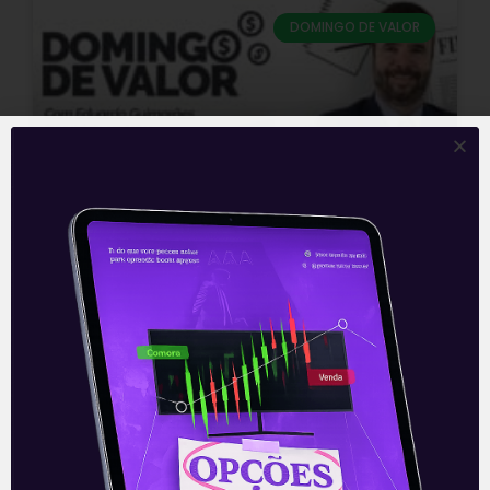
DOMINGO DE VALOR
Como se proteger da alta das
taxas de juros nos EUA? |
Domingo de Valor
Na coluna de hoje, vou falar sobre o
impacto da possível alta das taxas de
juros nos Estados Unidos sobre os
investimentos no Brasil, como