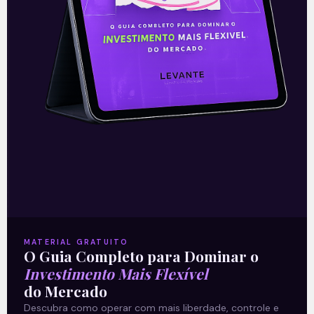
Leia mais
23/05/2021
DOMINGO DE VALOR
MATERIAL GRATUITO
O Guia Completo para Dominar o
Investimento Mais Flexível
O risco aumentou, mas as
do Mercado
Descubra como operar com mais liberdade, controle e
empresas na Bolsa vão bem |