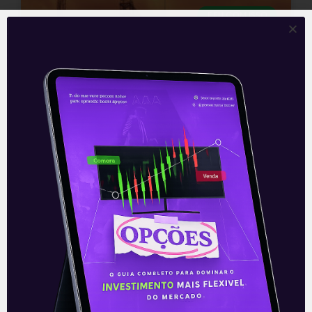
E EU COM ISSO
Taesa antecipa linha de
transmissão
Na quarta-feira (1), foi concluída uma
obra de transmissão de energia pela
Taesa (TAEE11). O projeto Janaúba, que
envolve 542 quilômetros de linhas que
conectam