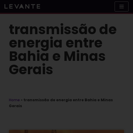
Skip
to
content
transmissão de
energia entre
Bahia e Minas
Gerais
Home
»
transmissão de energia entre Bahia e Minas
Gerais