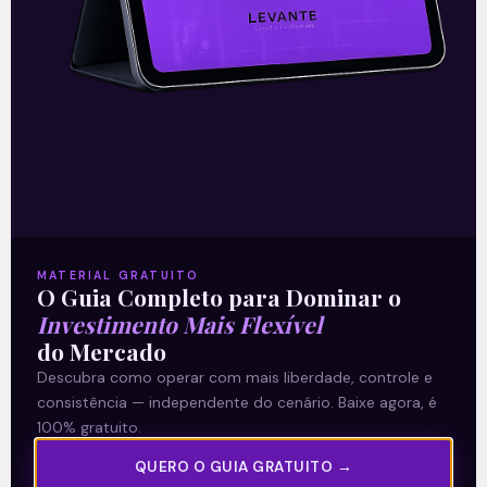
Leia mais
02/09/2021
MATERIAL GRATUITO
A Levante
O Guia Completo para Dominar o
Investimento Mais Flexível
Sobre nós
do Mercado
Termos e Condições
Descubra como operar com mais liberdade, controle e
Política de Privacidade
consistência — independente do cenário. Baixe agora, é
100% gratuito.
Explore
QUERO O GUIA GRATUITO →