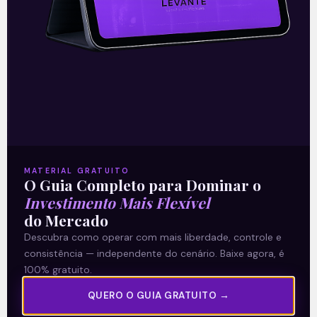
Leia mais
24/11/2023
A Levante
MATERIAL GRATUITO
O Guia Completo para Dominar o
Sobre nós
Investimento Mais Flexível
do Mercado
Termos e Condições
Descubra como operar com mais liberdade, controle e
Política de Privacidade
consistência — independente do cenário. Baixe agora, é
100% gratuito.
Explore
QUERO O GUIA GRATUITO →
Artigos