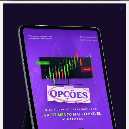
Desvendando os Padrões de
Gráfico na Análise Técnica |
Manual do Trader
Todo Trader de sucesso precisa dominar
um fator da Análise Técnica: os Padrões
de Gráfico.
Com essa técnica, você vai ser capaz de
identificar os padrões de repetição em
gráficos de ações e a movimentação do
mercado como um todo.
Por isso, veja o que te aguarda neste
novo conteúdo do Manual do Trader…