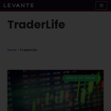
Skip
to
content
TraderLife
Home
»
TraderLife
MANUAL DO TRADER