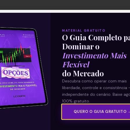
MATERIAL GRATUITO
O Guia Completo p
Dominar o
Investimento Mais
Flexível
do Mercado
Descubra como operar com mais
liberdade, controle e consistência 
independente do cenário. Baixe ago
100% gratuito.
QUERO O GUIA GRATUITO 