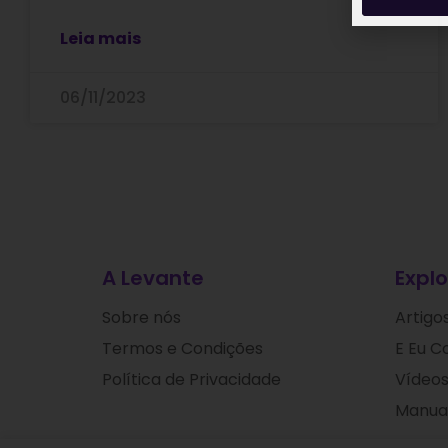
Leia mais
06/11/2023
A Levante
Explo
Sobre nós
Artigo
Termos e Condições
E Eu C
Política de Privacidade
Vídeos
Manuai