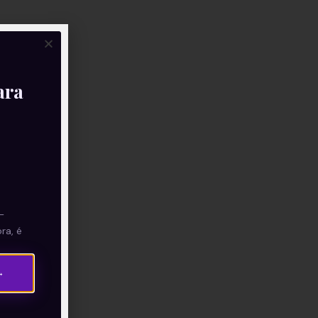
ara
—
ra, é
→