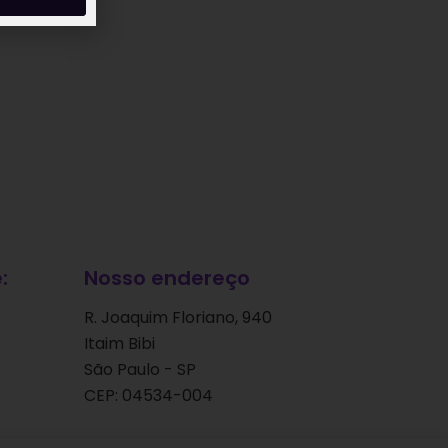
:
Nosso endereço
R. Joaquim Floriano, 940
Itaim Bibi
São Paulo - SP
CEP: 04534-004