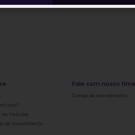
re
Fale com nosso time
s
Canais de atendimento
om Isso?
 no Youtube
s de Investimento