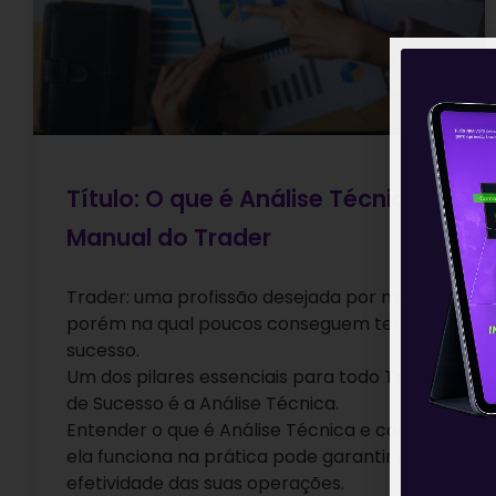
Título: O que é Análise Técnica? |
Manual do Trader
Trader: uma profissão desejada por muitos,
porém na qual poucos conseguem ter
sucesso.
Um dos pilares essenciais para todo Trader
de Sucesso é a Análise Técnica.
Entender o que é Análise Técnica e como
ela funciona na prática pode garantir a
efetividade das suas operações.