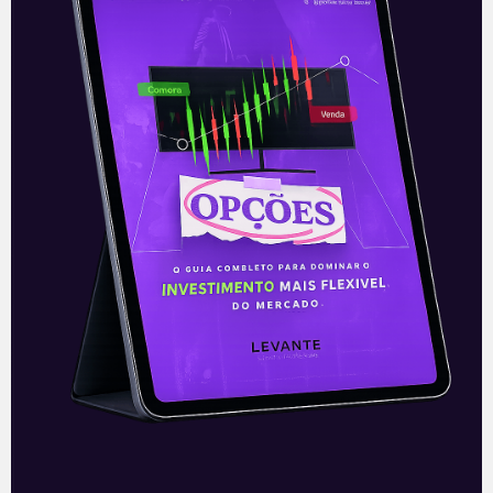
Esse crescimento reflete tanto o forte
desempenho do próprio ouro, que
avança mais de 65% no ano, quanto o
apetite crescente dos investidores de
criptoativos
Leia mais
18/12/2025
A Levante