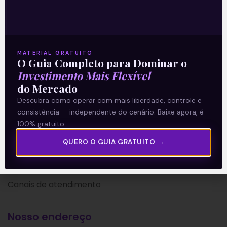
Sobre nós
Termos e Condições
Política de Privacidade
MATERIAL GRATUITO
O Guia Completo para Dominar o
Explore
Investimento Mais Flexível
Artigos
do Mercado
E Eu Com Isso?
Descubra como operar com mais liberdade, controle e
consistência — independente do cenário. Baixe agora, é
Vídeos no Youtube
100% gratuito.
Manuais de Investimento
QUERO O GUIA GRATUITO →
Fale com nosso time:
Canais de atendimento
Nosso endereço