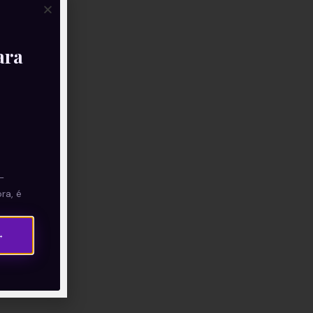
ara
—
ra, é
→