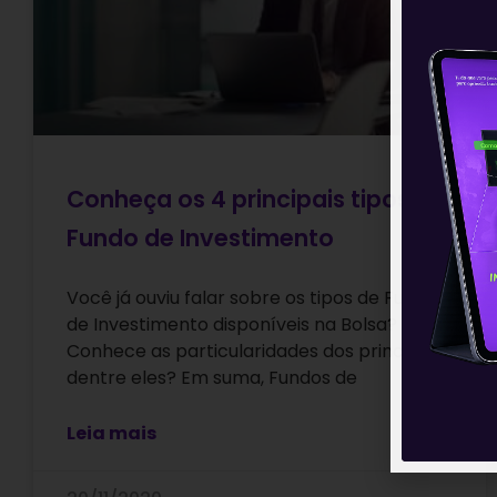
Conheça os 4 principais tipos de
Fundo de Investimento
Você já ouviu falar sobre os tipos de Fundo
de Investimento disponíveis na Bolsa?
Conhece as particularidades dos principais
dentre eles? Em suma, Fundos de
Leia mais