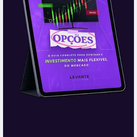
E EU COM ISSO
GameStop planeja criar o
mercado de NFT
Segundo informações do The Wall Street
Journal desta quinta-feira (06), a grande
rede varejista GameStop (GME) planeja
criar um mercado NFT (Non-Fungible