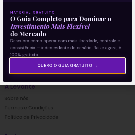
Tokens), além de
MATERIAL GRATUITO
Leia mais
O Guia Completo para Dominar o
Investimento Mais Flexível
do Mercado
07/01/2022
Descubra como operar com mais liberdade, controle e
consistência — independente do cenário. Baixe agora, é
100% gratuito.
QUERO O GUIA GRATUITO →
A Levante
Sobre nós
Termos e Condições
Política de Privacidade