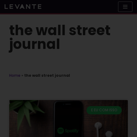
Skip
to
content
the wall street
journal
Home
»
the wall street journal
E EU COM ISSO