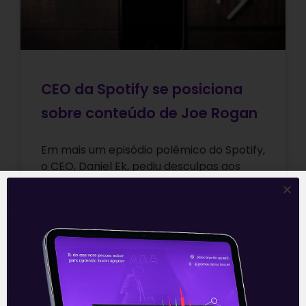
CEO da Spotify se posiciona
sobre conteúdo de Joe Rogan
Em mais um episódio polêmico do Spotify,
o CEO, Daniel Ek, pediu desculpas aos
seus funcionários por comentários
racistas feitos por Joe Rogan em alguns
Leia mais
07/02/2022