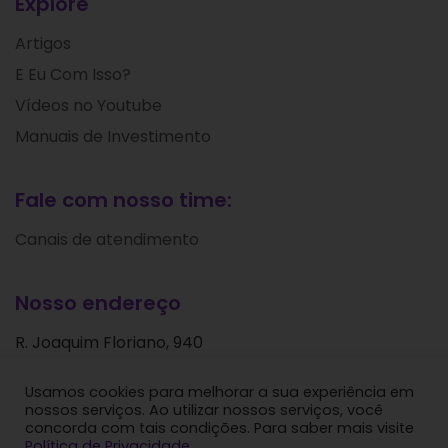
Explore
Artigos
E Eu Com Isso?
Vídeos no Youtube
Manuais de Investimento
Fale com nosso time:
Canais de atendimento
Nosso endereço
R. Joaquim Floriano, 940
Itaim Bibi
Usamos cookies para melhorar a sua experiência em
São Paulo - SP
nossos serviços. Ao utilizar nossos serviços, você
CEP: 04534-004
concorda com tais condições. Para saber mais visite
Política de Privacidade