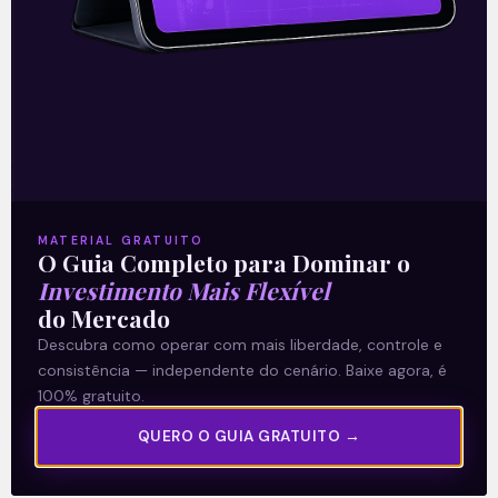
06/08/2021
A Levante
MATERIAL GRATUITO
Sobre nós
O Guia Completo para Dominar o
Investimento Mais Flexível
Termos e Condições
do Mercado
Política de Privacidade
Descubra como operar com mais liberdade, controle e
consistência — independente do cenário. Baixe agora, é
Explore
100% gratuito.
Artigos
QUERO O GUIA GRATUITO →
E Eu Com Isso?