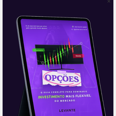
Risco fiscal aumenta
instabilidade do mercado |
Denise Campos de Toledo
A questão fiscal tem sido uma fonte de
preocupação crescente, apesar da forte
reação da arrecadação do governo,
diante de uma retomada da atividade
acima
Leia mais