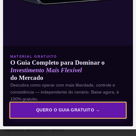
A Levante
Sobre nós
MATERIAL GRATUITO
Termos e Condições
O Guia Completo para Dominar o
Investimento Mais Flexível
Política de Privacidade
do Mercado
Descubra como operar com mais liberdade, controle e
Explore
consistência — independente do cenário. Baixe agora, é
100% gratuito.
Artigos
E Eu Com Isso?
QUERO O GUIA GRATUITO →
Vídeos no Youtube
Manuais de Investimento