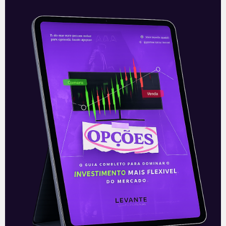
Tesla pode voltar a aceitar
Bitcoin
Neste domingo (13), o fundador da Tesla,
Elon Musk, publicou nas suas redes sociais
que a maior produtora de veículos
elétricos do mundo deve voltar
Leia mais
14/06/2021