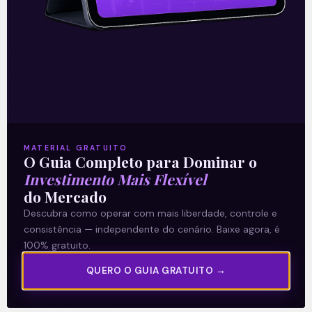
06/11/2023
A Levante
MATERIAL GRATUITO
Sobre nós
O Guia Completo para Dominar o
Termos e Condições
Investimento Mais Flexível
do Mercado
Política de Privacidade
Descubra como operar com mais liberdade, controle e
consistência — independente do cenário. Baixe agora, é
Explore
100% gratuito.
Artigos
QUERO O GUIA GRATUITO →
E Eu Com Isso?
Vídeos no Youtube