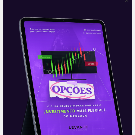
Título: O que é Análise
Técnica? | Manual do Trader
Trader: uma profissão desejada por
muitos, porém na qual poucos
conseguem ter sucesso.
Um dos pilares essenciais para todo
Trader de Sucesso é a Análise Técnica.
Entender o que é Análise Técnica e como
ela funciona na prática pode garantir a
efetividade das suas operações.
Leia mais