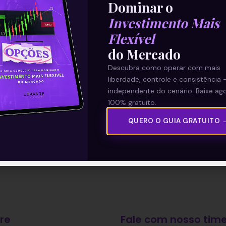
Dominar o
Investimento Mais
Flexível
do Mercado
Descubra como operar com mais
liberdade, controle e consistência 
independente do cenário. Baixe ago
100% gratuito.
QUERO O GUIA GRATUITO 
re
Fale com nosso time