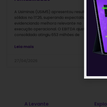
A Usiminas (USIM5) apresentou resultados
sólidos no 1T26, superando expectativas e
evidenciando melhora relevante na
execução operacional. O EBITDA ajustado
consolidado atingiu 653 milhões de
Leia mais
27/04/2026
A Levante
Explo