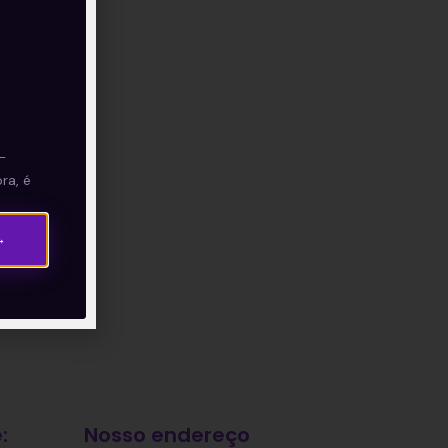
—
ra, é
→
:
Nosso endereço