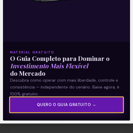
A Levante
Sobre nós
Termos e Condições
MATERIAL GRATUITO
O Guia Completo para Dominar o
Política de Privacidade
Investimento Mais Flexível
do Mercado
Explore
Descubra como operar com mais liberdade, controle e
consistência — independente do cenário. Baixe agora, é
Artigos
100% gratuito.
E Eu Com Isso?
QUERO O GUIA GRATUITO →
Vídeos no Youtube
Manuais de Investimento