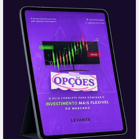
Bolsa renova máxima histórica
de novo
O Ibovespa encerrou a segunda-feira
com alta de 0,52%, em 126.215 pontos,
renovando a máxima histórica que havia
sido alcançada no último pregão. O
resultado
Leia mais
31/05/2021