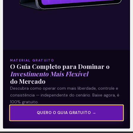
A Levante
Sobre nós
MATERIAL GRATUITO
O Guia Completo para Dominar o
Termos e Condições
Investimento Mais Flexível
Política de Privacidade
do Mercado
Descubra como operar com mais liberdade, controle e
consistência — independente do cenário. Baixe agora, é
Explore
100% gratuito.
Artigos
QUERO O GUIA GRATUITO →
E Eu Com Isso?
Vídeos no Youtube