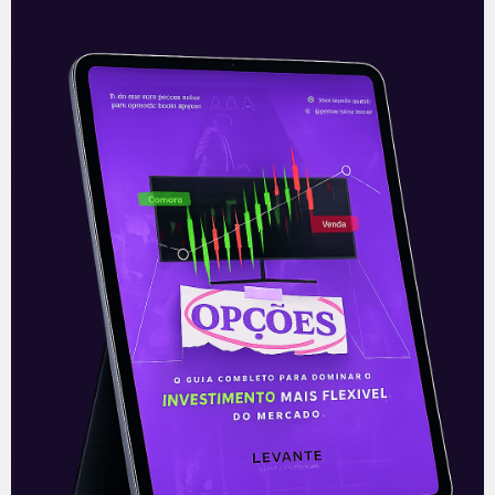
Tupy adquire Teksid
Nesta quinta-feira (1), logo antes da
abertura do mercado, a Tupy (TUPY3)
anunciou a aquisição da operação da
Teksid, companhia com presença global,
em Brasil
Leia mais
02/07/2021