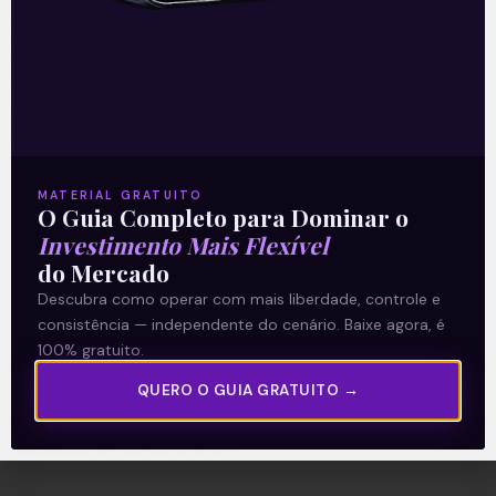
A Levante
Sobre nós
Termos e Condições
MATERIAL GRATUITO
O Guia Completo para Dominar o
Política de Privacidade
Investimento Mais Flexível
do Mercado
Explore
Descubra como operar com mais liberdade, controle e
consistência — independente do cenário. Baixe agora, é
Artigos
100% gratuito.
E Eu Com Isso?
QUERO O GUIA GRATUITO →
Vídeos no Youtube
Manuais de Investimento