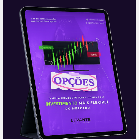
Debêntures ou Tesouro Direto:
Qual o Melhor a Você?
Você já pensou em investir em
Debêntures ou Tesouro Direto? Sabe qual
é o mais vantajoso para você? No
universo dos investimentos, é possível
encontrar
Leia mais
27/11/2020