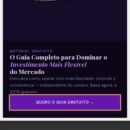
A Levante
Sobre nós
Termos e Condições
MATERIAL GRATUITO
O Guia Completo para Dominar o
Política de Privacidade
Investimento Mais Flexível
do Mercado
Explore
Descubra como operar com mais liberdade, controle e
consistência — independente do cenário. Baixe agora, é
Artigos
100% gratuito.
E Eu Com Isso?
QUERO O GUIA GRATUITO →
Vídeos no Youtube
Manuais de Investimento