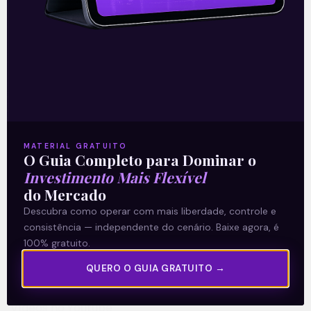
13/07/2021
A Levante
MATERIAL GRATUITO
Sobre nós
O Guia Completo para Dominar o
Termos e Condições
Investimento Mais Flexível
do Mercado
Política de Privacidade
Descubra como operar com mais liberdade, controle e
consistência — independente do cenário. Baixe agora, é
Explore
100% gratuito.
Artigos
QUERO O GUIA GRATUITO →
E Eu Com Isso?
Vídeos no Youtube