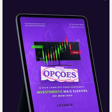
CYRE3 – Prévia operacional do
2T21 da Cyrela
A Cyrela (CYRE3), incorporadora e
construtora de imóveis residenciais,
divulgou sua prévia operacional do 2T21
nesta segunda-feira (12), após o
fechamento do mercado. Seus
resultados
Leia mais