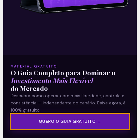
06/11/2023
A Levante
MATERIAL GRATUITO
Sobre nós
O Guia Completo para Dominar o
Termos e Condições
Investimento Mais Flexível
do Mercado
Política de Privacidade
Descubra como operar com mais liberdade, controle e
consistência — independente do cenário. Baixe agora, é
Explore
100% gratuito.
Artigos
QUERO O GUIA GRATUITO →
E Eu Com Isso?
Vídeos no Youtube