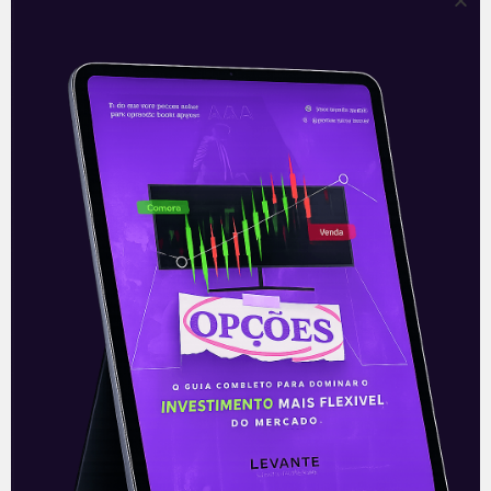
Título: O que é Análise
Técnica? | Manual do Trader
Trader: uma profissão desejada por
muitos, porém na qual poucos
conseguem ter sucesso.
Um dos pilares essenciais para todo
Trader de Sucesso é a Análise Técnica.
Entender o que é Análise Técnica e como
ela funciona na prática pode garantir a
efetividade das suas operações.
Leia mais