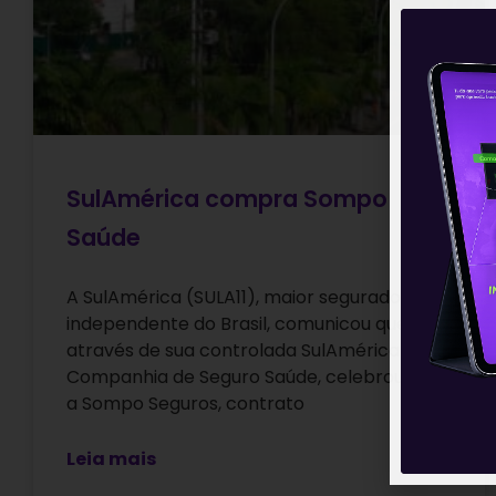
SulAmérica compra Sompo
Saúde
A SulAmérica (SULA11), maior seguradora
independente do Brasil, comunicou que
através de sua controlada SulAmérica
Companhia de Seguro Saúde, celebrou com
a Sompo Seguros, contrato
Leia mais