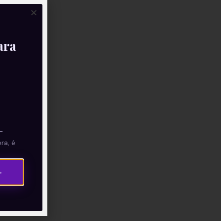
ara
—
ra, é
→