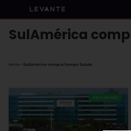
Skip
to
content
SulAmérica comp
Home
»
SulAmérica compra Sompo Saúde
E EU COM ISSO