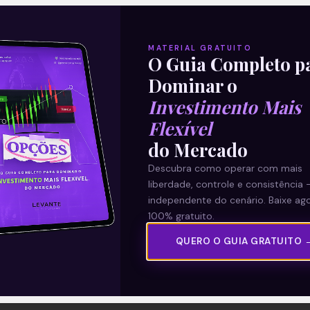
MATERIAL GRATUITO
O Guia Completo p
Dominar o
Investimento Mais
Flexível
do Mercado
Descubra como operar com mais
liberdade, controle e consistência 
independente do cenário. Baixe ago
100% gratuito.
QUERO O GUIA GRATUITO 