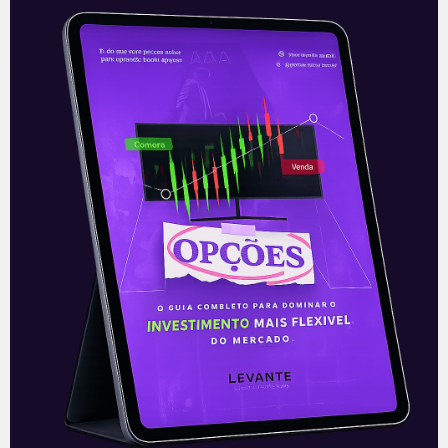
CRYPTO 101
As Principais Criptomoedas
para Investir Agora e Por Que
Elas São Promissoras | Crypto
101