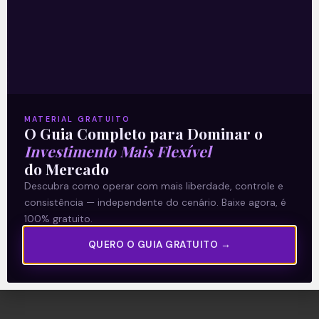
Para o investidor que se interessa por
tecnologia e cripto, saber quais são as
principais criptomoedas para investir
agora é essencial.
Neste novo vídeo da série Crypto 101,
você vai conhecer as principais. Porém,
você também vai conhecer uma
MATERIAL GRATUITO
criptomoeda fora do radar com
O Guia Completo para Dominar o
bastante potencial!
Investimento Mais Flexível
Confira o artigo completo para descobrir
do Mercado
tudo.
Descubra como operar com mais liberdade, controle e
consistência — independente do cenário. Baixe agora, é
Leia mais
100% gratuito.
QUERO O GUIA GRATUITO →
24/11/2023