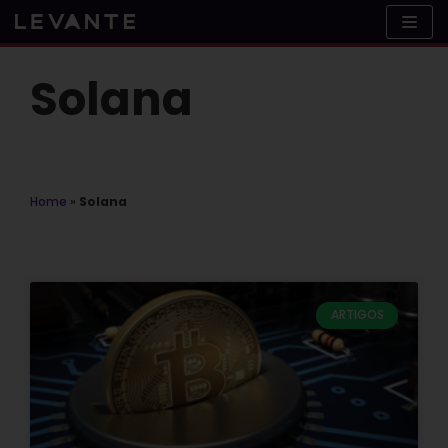
Skip
to
content
Solana
Home
»
Solana
ARTIGOS