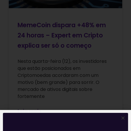
MemeCoin dispara +48% em
24 horas – Expert em Cripto
explica ser só o começo
Nesta quarta-feira (12), os investidores
que estão posicionados em
Criptomoedas acordaram com um
motivo (bem grande) para sorrir. O
mercado de ativos digitais sobre
fortemente
Leia mais
12/06/2024