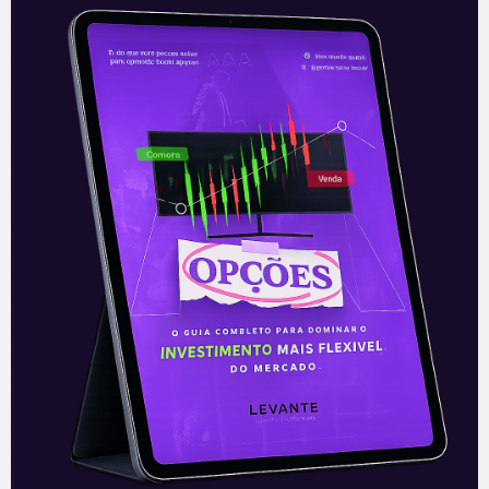
Ambev elevará preço da
cerveja
A gigante de bebidas Ambev (ABEV3),
dona das marcas Brahma, Skol e Corona,
irá reajustar o preço de seus produtos. A
medida entrará em vigor
Leia mais
30/09/2021