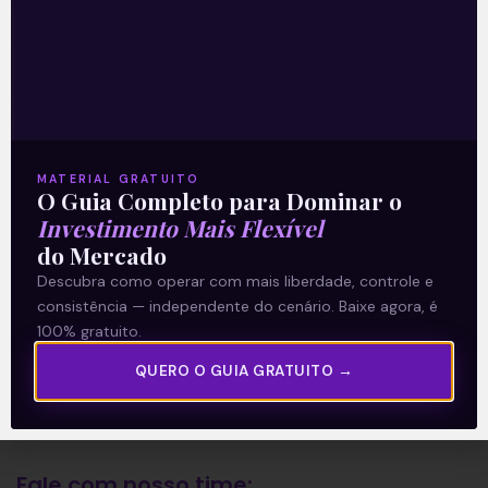
A Levante
Sobre nós
Termos e Condições
MATERIAL GRATUITO
O Guia Completo para Dominar o
Política de Privacidade
Investimento Mais Flexível
do Mercado
Explore
Descubra como operar com mais liberdade, controle e
consistência — independente do cenário. Baixe agora, é
Artigos
100% gratuito.
E Eu Com Isso?
QUERO O GUIA GRATUITO →
Vídeos no Youtube
Manuais de Investimento
Fale com nosso time: