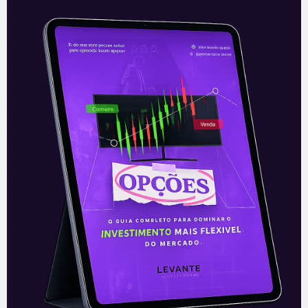
Sinqia adquire LOTE45
A Sinqia (SQIA3) anunciou, nesta terça-
feira (18), após o fechamento dos
mercados, a sua segunda aquisição neste
novo ciclo de crescimento inorgânico,
iniciado após o
Leia mais
19/01/2022