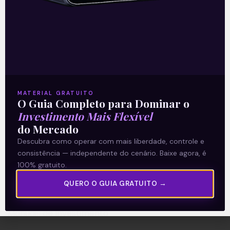
A Levante
Sobre nós
MATERIAL GRATUITO
Termos e Condições
O Guia Completo para Dominar o
Política de Privacidade
Investimento Mais Flexível
do Mercado
Descubra como operar com mais liberdade, controle e
Explore
consistência — independente do cenário. Baixe agora, é
Artigos
100% gratuito.
E Eu Com Isso?
QUERO O GUIA GRATUITO →
Vídeos no Youtube
Manuais de Investimento