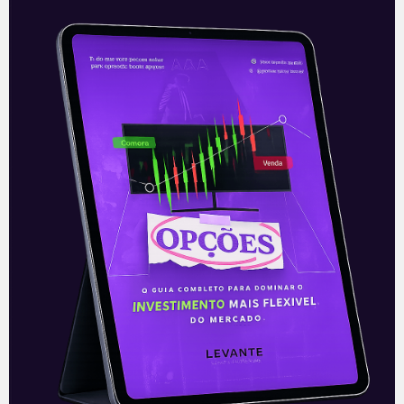
Sinqia faz nova aquisição
A Sinqia (SQIA3) anunciou nesta quarta-
feira (25), após o fechamento do
mercado, a aquisição da Fromtis, uma
fornecedora de softwares para o
mercado financeiro no
Leia mais
26/11/2020