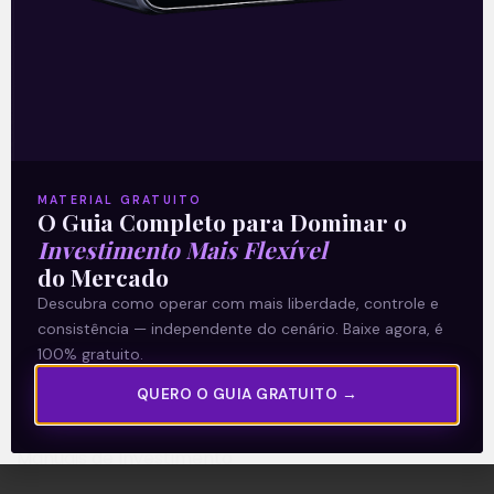
A Levante
Sobre nós
MATERIAL GRATUITO
Termos e Condições
O Guia Completo para Dominar o
Política de Privacidade
Investimento Mais Flexível
do Mercado
Descubra como operar com mais liberdade, controle e
Explore
consistência — independente do cenário. Baixe agora, é
Artigos
100% gratuito.
E Eu Com Isso?
QUERO O GUIA GRATUITO →
Vídeos no Youtube
Manuais de Investimento