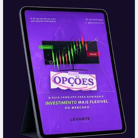
Vendas do Alibaba no dia dos
solteiros
Na tarde-noite desta quinta-feira (11),
foram revelados os dados de vendas
alcançados pelas gigantes do e-
commerce na China durante o “Single’s
Day”, ou dia dos
Leia mais
12/11/2021