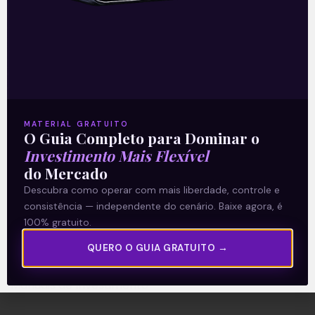
A Levante
Sobre nós
Termos e Condições
MATERIAL GRATUITO
O Guia Completo para Dominar o
Política de Privacidade
Investimento Mais Flexível
do Mercado
Explore
Descubra como operar com mais liberdade, controle e
consistência — independente do cenário. Baixe agora, é
Artigos
100% gratuito.
E Eu Com Isso?
QUERO O GUIA GRATUITO →
Vídeos no Youtube
Manuais de Investimento