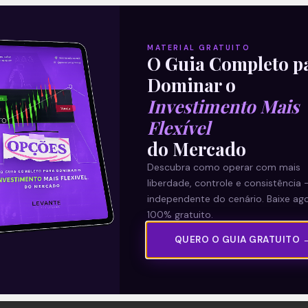
MATERIAL GRATUITO
O Guia Completo p
Dominar o
Investimento Mais
Flexível
do Mercado
Descubra como operar com mais
liberdade, controle e consistência 
independente do cenário. Baixe ago
100% gratuito.
QUERO O GUIA GRATUITO 