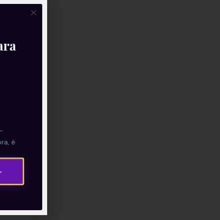
ara
—
ra, é
→