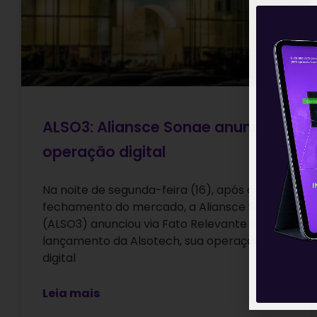
ALSO3: Aliansce Sonae anuncia
operação digital
Na noite de segunda-feira (16), após o
fechamento do mercado, a Aliansce Sonae
(ALSO3) anunciou via Fato Relevante o
lançamento da Alsotech, sua operação
digital
Leia mais