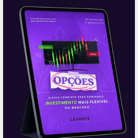
Minerva entra no mercado de
cordeiro
A Minerva Foods (BEEF3), a maior
exportadora de carne bovina da América
Latina, anunciou a aquisição de duas
unidades frigoríficas voltadas para a
carne de
Leia mais
27/08/2021