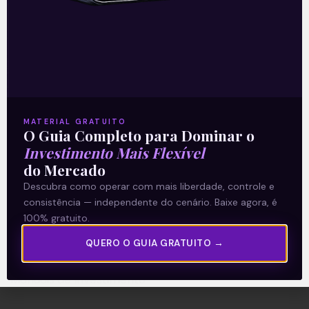
A Levante
Sobre nós
Termos e Condições
MATERIAL GRATUITO
O Guia Completo para Dominar o
Política de Privacidade
Investimento Mais Flexível
do Mercado
Explore
Descubra como operar com mais liberdade, controle e
consistência — independente do cenário. Baixe agora, é
Artigos
100% gratuito.
E Eu Com Isso?
QUERO O GUIA GRATUITO →
Vídeos no Youtube
Manuais de Investimento