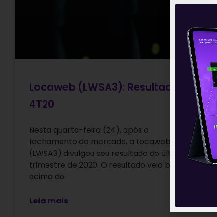
Locaweb (LWSA3): Resultado do
4T20
Nesta quarta-feira (24), após o
fechamento do mercado, a Locaweb
(LWSA3) divulgou seu resultado do último
trimestre de 2020. O resultado veio bom,
acima do
Leia mais