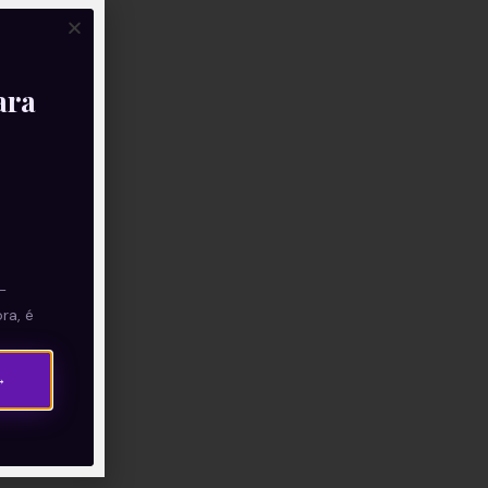
ara
—
ra, é
→