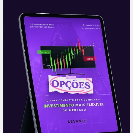
Resultado da Petrobras
(PETR3/PETR4) do 1T21
Na noite desta quinta-feira (13), a
Petrobras (PETR3/PETR4), divulgou seus
resultados do 1T21, após o fechamento de
mercado. Os números vieram muito
fortes, com rentabilidades
Leia mais
14/05/2021