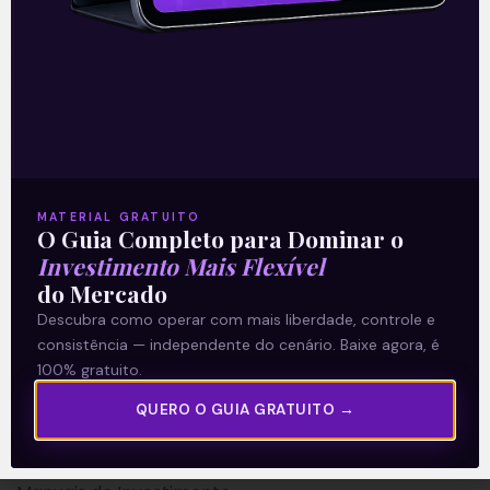
A Levante
Sobre nós
MATERIAL GRATUITO
O Guia Completo para Dominar o
Termos e Condições
Investimento Mais Flexível
Política de Privacidade
do Mercado
Descubra como operar com mais liberdade, controle e
Explore
consistência — independente do cenário. Baixe agora, é
100% gratuito.
Artigos
QUERO O GUIA GRATUITO →
E Eu Com Isso?
Vídeos no Youtube