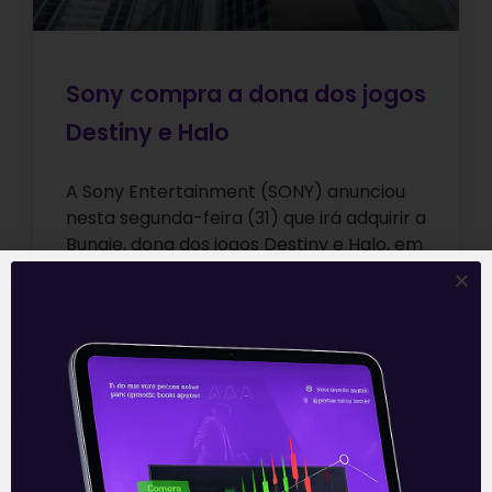
Sony compra a dona dos jogos
Destiny e Halo
A Sony Entertainment (SONY) anunciou
nesta segunda-feira (31) que irá adquirir a
Bungie, dona dos jogos Destiny e Halo, em
uma transação que chegará a
Leia mais
01/02/2022