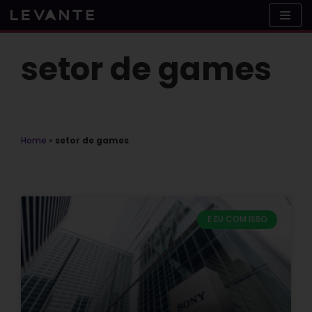
Skip
to
content
setor de games
Home
»
setor de games
E EU COM ISSO