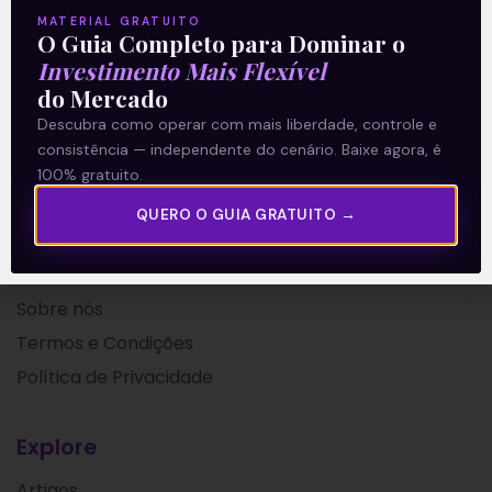
Leia mais
MATERIAL GRATUITO
O Guia Completo para Dominar o
Investimento Mais Flexível
11/01/2022
do Mercado
Descubra como operar com mais liberdade, controle e
consistência — independente do cenário. Baixe agora, é
100% gratuito.
QUERO O GUIA GRATUITO →
A Levante
Sobre nós
Termos e Condições
Política de Privacidade
Explore
Artigos