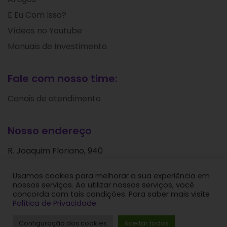
E Eu Com Isso?
Vídeos no Youtube
Manuais de Investimento
Fale com nosso time:
Canais de atendimento
Nosso endereço
R. Joaquim Floriano, 940
Itaim Bibi
Usamos cookies para melhorar a sua experiência em
São Paulo - SP
nossos serviços. Ao utilizar nossos serviços, você
CEP: 04534-004
concorda com tais condições. Para saber mais visite
Política de Privacidade
Levante Ideias de Investimentos © 2024. Todos os
Configuração dos cookies
Aceitar todos