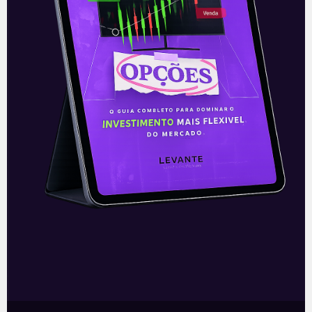
E EU COM ISSO
Take-Two Interactive compra
Zynga por US$ 12,7 bilhões
Em comunicado ao mercado, a Take-
Two Interactive, uma grande empresa de
games de celulares, anunciou na tarde
desta segunda-feira (10) que firmou um
acordo de