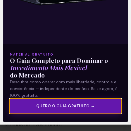
A Levante
Sobre nós
MATERIAL GRATUITO
Termos e Condições
O Guia Completo para Dominar o
Investimento Mais Flexível
Política de Privacidade
do Mercado
Descubra como operar com mais liberdade, controle e
Explore
consistência — independente do cenário. Baixe agora, é
100% gratuito.
Artigos
E Eu Com Isso?
QUERO O GUIA GRATUITO →
Vídeos no Youtube
Manuais de Investimento