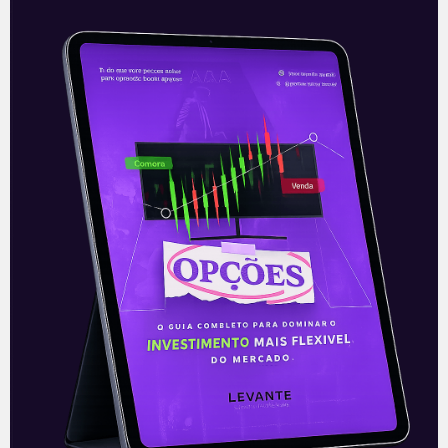
Intel: Reunião com
representantes do governo
De acordo com informações de
mercado, o CEO da Intel – Pat Gelsinger
– vem se reunindo com representantes
do governo Biden para tratar sobre
Leia mais
16/08/2021